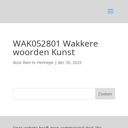
WAK052801 Wakkere
woorden Kunst
door
Rien te Hennepe
|
dec 30, 2025
Onze website heeft geen commerciëel doel. We