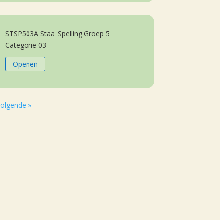
STSP503A Staal Spelling Groep 5
Categorie 03
Openen
olgende »