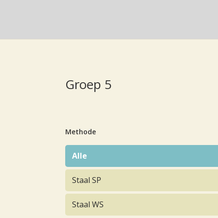
Groep 5
Methode
Alle
Staal SP
Staal WS