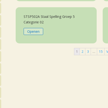
STSP502A Staal Spelling Groep 5
Categorie 02
Openen
1
2
3
…
15
V