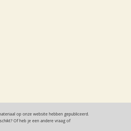
teriaal op onze website hebben gepubliceerd.
schikt? Of heb je een andere vraag of