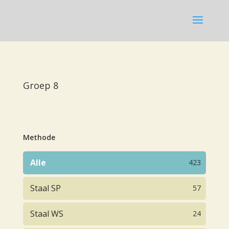
Groep 8
Methode
Alle
423
Staal SP
57
Staal WS
24