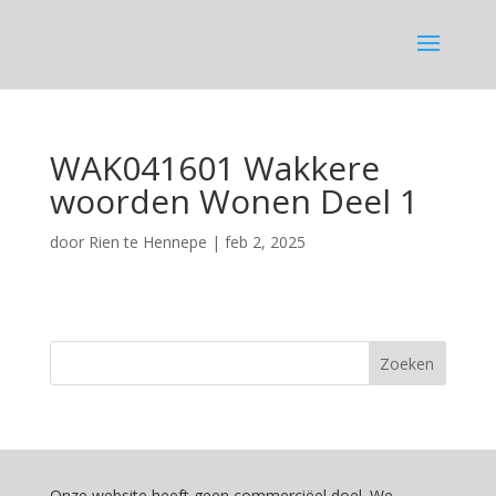
WAK041601 Wakkere
woorden Wonen Deel 1
door
Rien te Hennepe
|
feb 2, 2025
Onze website heeft geen commerciëel doel. We