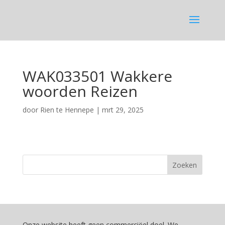
WAK033501 Wakkere
woorden Reizen
door
Rien te Hennepe
|
mrt 29, 2025
Onze website heeft geen commerciëel doel. We