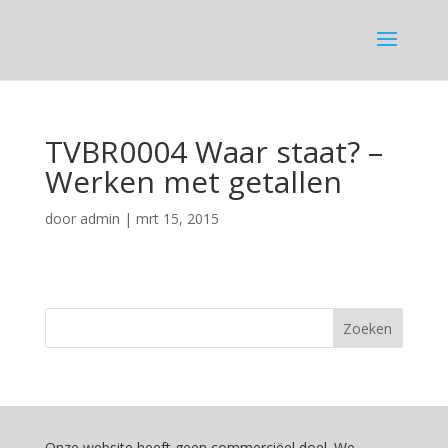
TVBR0004 Waar staat? –
Werken met getallen
door
admin
|
mrt 15, 2015
Onze website heeft geen commerciëel doel. We