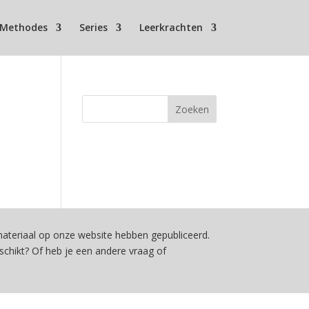
Methodes
Series
Leerkrachten
teriaal op onze website hebben gepubliceerd.
schikt? Of heb je een andere vraag of