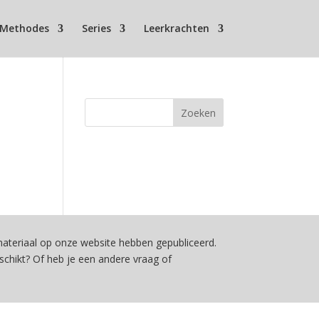
Methodes
Series
Leerkrachten
teriaal op onze website hebben gepubliceerd.
schikt? Of heb je een andere vraag of