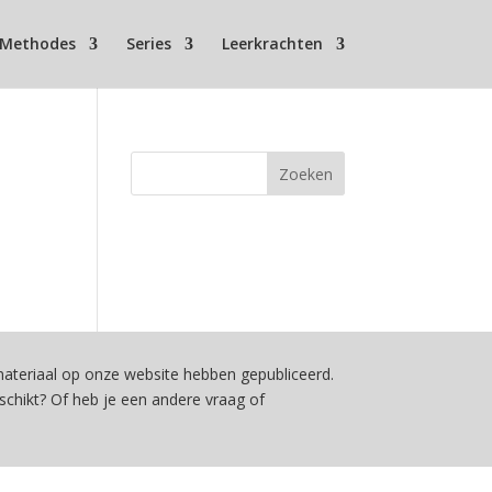
Methodes
Series
Leerkrachten
teriaal op onze website hebben gepubliceerd.
schikt? Of heb je een andere vraag of