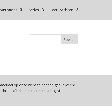
Methodes
Series
Leerkrachten
teriaal op onze website hebben gepubliceerd.
schikt? Of heb je een andere vraag of