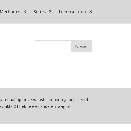
Methodes
Series
Leerkrachten
teriaal op onze website hebben gepubliceerd.
schikt? Of heb je een andere vraag of