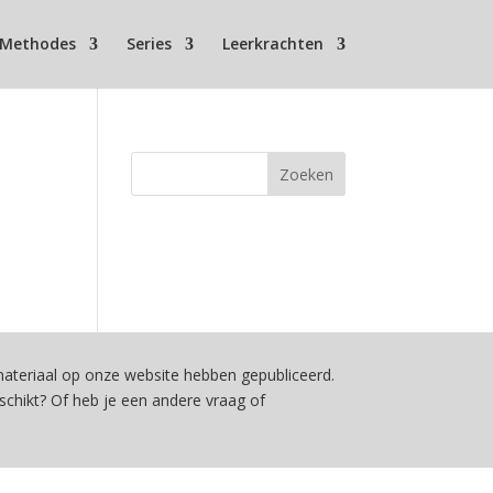
Methodes
Series
Leerkrachten
teriaal op onze website hebben gepubliceerd.
schikt? Of heb je een andere vraag of