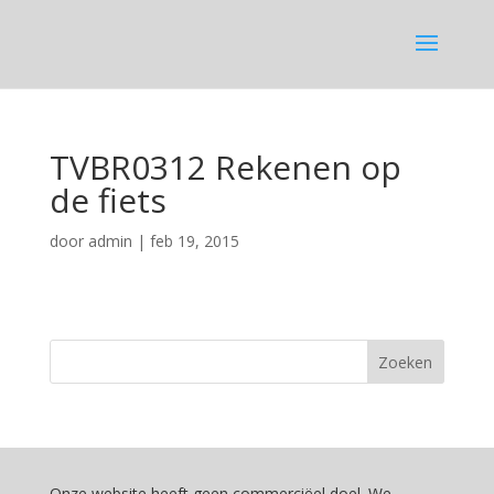
TVBR0312 Rekenen op
de fiets
door
admin
|
feb 19, 2015
Onze website heeft geen commerciëel doel. We