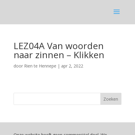
LEZ04A Van woorden
naar zinnen – Klikken
door
Rien te Hennepe
|
apr 2, 2022
Onze website heeft geen commerciëel doel. We