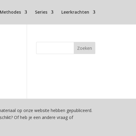
Methodes
Series
Leerkrachten
teriaal op onze website hebben gepubliceerd.
schikt? Of heb je een andere vraag of