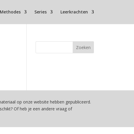
Methodes
Series
Leerkrachten
teriaal op onze website hebben gepubliceerd.
schikt? Of heb je een andere vraag of