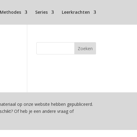
Methodes
Series
Leerkrachten
teriaal op onze website hebben gepubliceerd.
schikt? Of heb je een andere vraag of