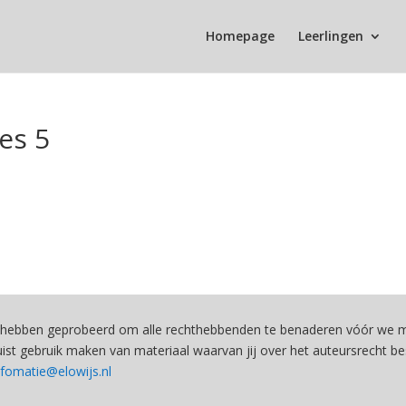
Homepage
Leerlingen
es 5
hebben geprobeerd om alle rechthebbenden te benaderen vóór we ma
st gebruik maken van materiaal waarvan jij over het auteursrecht be
nfomatie@elowijs.nl