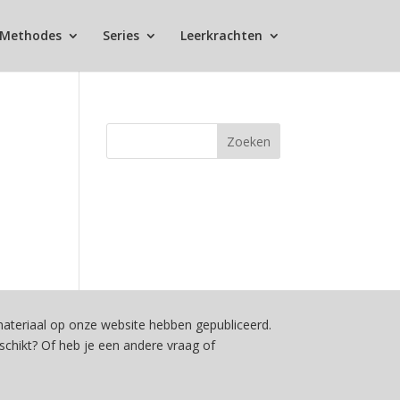
Methodes
Series
Leerkrachten
teriaal op onze website hebben gepubliceerd.
schikt? Of heb je een andere vraag of