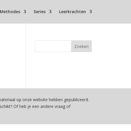
Methodes
Series
Leerkrachten
teriaal op onze website hebben gepubliceerd.
schikt? Of heb je een andere vraag of