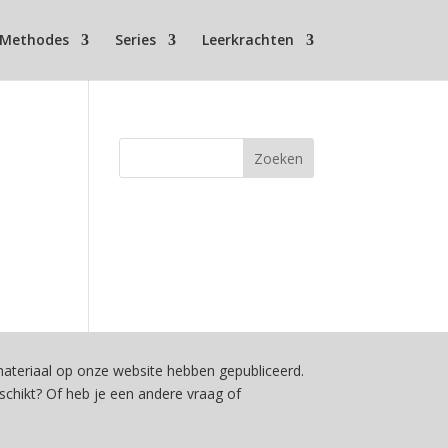
Methodes
Series
Leerkrachten
teriaal op onze website hebben gepubliceerd.
schikt? Of heb je een andere vraag of