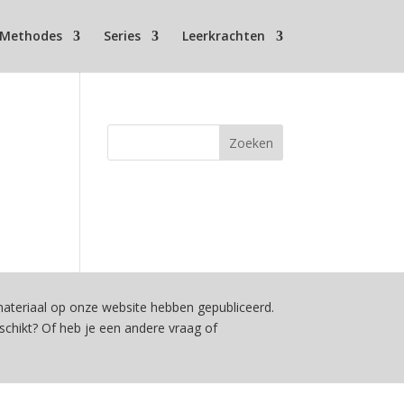
Methodes
Series
Leerkrachten
teriaal op onze website hebben gepubliceerd.
schikt? Of heb je een andere vraag of